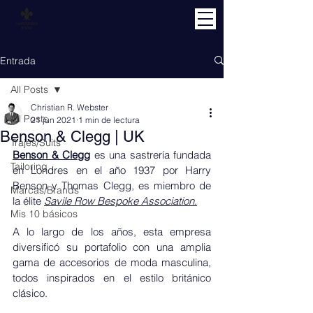
Entrada
All Posts
Christian R. Webster
All Posts
21 jun 2021
1 min de lectura
Benson & Clegg | UK
Trajes/Suits
Benson & Clegg
 es una sastrería fundada 
Tailoring
en Londres en el año 1937 por Harry 
Benson y Thomas Clegg, es miembro de 
Marcas/Brands
la élite 
Savile Row Bespoke Association
.
Mis 10 básicos
A lo largo de los años, esta empresa 
diversificó su portafolio con una amplia 
gama de accesorios de moda masculina, 
todos inspirados en el estilo británico 
clásico.