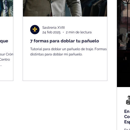
Sastrería XVIII
24 feb 2025
2 min de lectura
 que
7 formas para doblar tu pañuelo
Tutorial para doblar un pañuelo de traje. Formas
 sur Crónica
distintas para doblar mi pañuelo.
Centro
..
En
Co
Es
En 