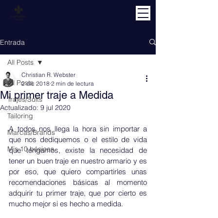
Entrada
All Posts
Christian R. Webster
All Posts
2 dic 2018
2 min de lectura
Mi primer traje a Medida
Trajes/Suits
Actualizado:
9 jul 2020
Tailoring
A todos nos llega la hora sin importar a 
Marcas/Brands
que nos dediquemos o el estilo de vida 
Mis 10 básicos
que tengamos, existe la necesidad de 
tener un buen traje en nuestro armario y es 
por eso, que quiero compartirles unas 
recomendaciones básicas al momento 
adquirir tu primer traje, que por cierto es 
mucho mejor si es hecho a medida. 