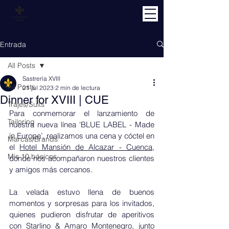
Entrada
All Posts
Sastrería XVIII
All Posts
21 jul 2023
2 min de lectura
Dinner for XVIII | CUE
Trajes/Suits
Para conmemorar el lanzamiento de 
Tailoring
nuestra nueva línea ‘BLUE LABEL - Made 
in Europe’, realizamos una cena y cóctel en 
Marcas/Brands
el 
Hotel Mansión de Alcazar - Cuenca
, 
Mis 10 básicos
donde nos acompañaron nuestros clientes 
y amigos más cercanos.
La velada estuvo llena de buenos 
momentos y sorpresas para los invitados, 
quienes pudieron disfrutar de aperitivos 
con 
Starlino
 & 
Amaro Montenegro
,
 junto 