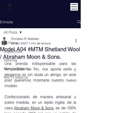
Entrada
All Posts
Christian R. Webster
All Posts
26 abr 2021
1 min de lectura
Model A04 #MTM Shetland Wool
Trajes/Suits
/ Abraham Moon & Sons.
Tailoring
Una prenda indispensable para las 
Marcas/Brands
temporadas de frío, nos aporta estilo y 
elegancia es sin duda un abrigo, en este 
Mis 10 básicos
post queremos mostrarte nuestro nuevo 
modelo.
Confeccionado de manera artesanal y 
sobre medida, en un tejido inglés de la 
casa 
Abraham Moon & Sons
, es de 100% 