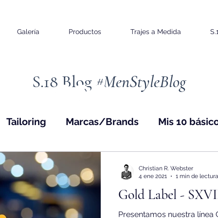
Galería
Productos
Trajes a Medida
S.
S.18 Blog
#MenStyleBlog
Tailoring
Marcas/Brands
Mis 10 básic
Christian R. Webster
4 ene 2021
1 min de lectur
Gold Label - SXVI
Presentamos nuestra líne