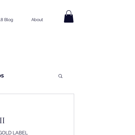
18 Blog
About
os
a
II
a GOLD LABEL